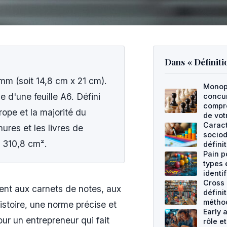
Dans « Définiti
m (soit 14,8 cm x 21 cm).
Monopo
e d'une feuille A6. Défini
concur
compre
urope et la majorité du
de vot
Caract
ures et les livres de
socio
e 310,8 cm².
défini
Pain po
types 
identif
Cross 
nt aux carnets de notes, aux
défini
métho
istoire, une norme précise et
Early a
our un entrepreneur qui fait
rôle e