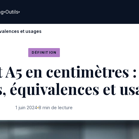
ng
Outils
▾
▾
ivalences et usages
DÉFINITION
 A5 en centimètres :
, équivalences et us
1 juin 2024
8 min de lecture