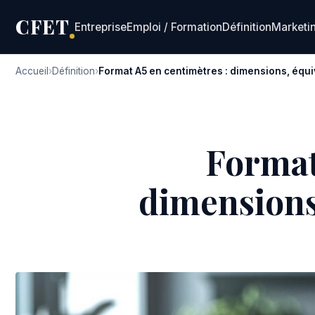
CFET
Entreprise
Emploi / Formation
Définition
Marketi
Accueil
Définition
Format A5 en centimètres : dimensions, équ
Format
dimensions