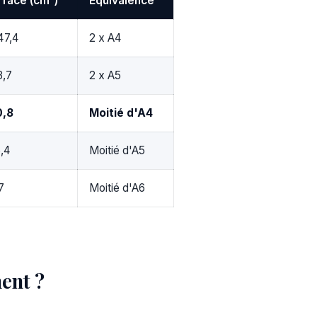
rface (cm²)
Equivalence
47,4
2 x A4
3,7
2 x A5
0,8
Moitié d'A4
,4
Moitié d'A5
7
Moitié d'A6
ment ?