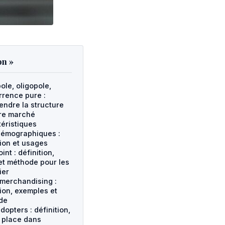
on »
le, oligopole,
rence pure :
ndre la structure
re marché
éristiques
démographiques :
tion et usages
int : définition,
et méthode pour les
ier
merchandising :
tion, exemples et
de
dopters : définition,
t place dans