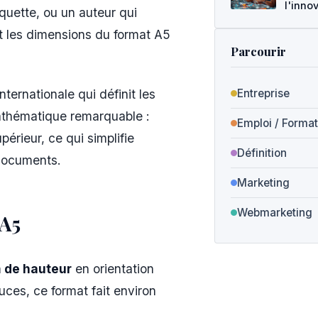
l'inno
quette, ou un auteur qui
nt les dimensions du format A5
Parcourir
nternationale qui définit les
Entreprise
mathématique remarquable :
Emploi / Format
érieur, ce qui simplifie
Définition
 documents.
Marketing
Webmarketing
 A5
 de hauteur
en orientation
uces, ce format fait environ