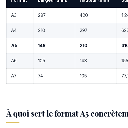
Format
Largeur (mm)
Hauteur (mm)
Su
A3
297
420
1 2
A4
210
297
62
A5
148
210
31
A6
105
148
155
A7
74
105
77,
À quoi sert le format A5 concrète